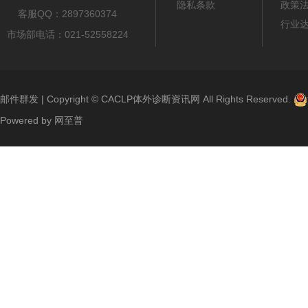
隐私条款
政策
客服QQ：2897360374
行业
市场部电话：021-52558224
邮件群发
| Copyright ©
CACLP体外诊断资讯网
All Rights Reserved.
Powered by
网至普