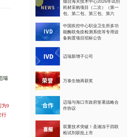
烟台海关技术中心2026年试剂
耗材采购项目（二次）（第一
包、第二包、第三包、第六
包、第七包、第八包）公开招
标公告
中国疾控中心职业卫生所多功
能酶联免疫检测系统等专用设
备购置项目招标公告
迈瑞新增子公司
迈瑞
万泰生物再获奖
迈瑞与海口市政府签署战略合
为9
作协议
发行
双重技术突破！圣湘冻干四联
检试剂获批上市