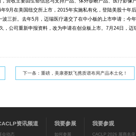
应商，营收主要由生命信息与支持产品、体外诊断产品、医疗影像
6年9月在美国纽交所上市，2015年实施私有化，登陆美股十年
路一波三折。去年5月，迈瑞医疗递交了在中小板的上市申请；今年
不久，公司重新申报资料，改为申请在创业板上市。7月24日，迈
下一条：
重磅，美康赛默飞携质谱布局产品本土化！
CACLP资讯频道
我要参展
我要参观
展会动态
如何参展
CACLP 2026 展商名录