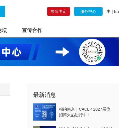
展位申定
服务中心
中
|
En
论坛
宣传合作
最新消息
相约南京｜CACLP 2027展位
招商火热进行中！