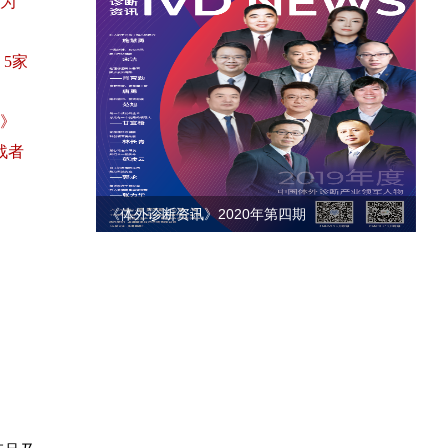
为
5家
单》
战者
《体外诊断资讯》2020年第四期