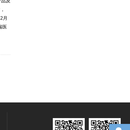
产品及
后，
2月
瑞医