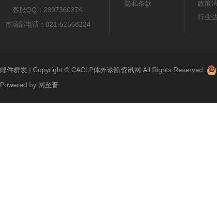
隐私条款
政策
客服QQ：2897360374
行业
市场部电话：021-52558224
邮件群发
| Copyright ©
CACLP体外诊断资讯网
All Rights Reserved.
Powered by
网至普