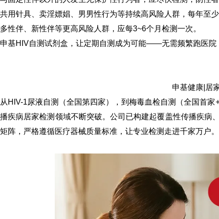
共用针具、卖淫嫖娼、男男性行为等持续高风险人群
，
每年至少
多性伴、新性伴等更高风险人群
，应
每3~6个月检测一次
。
申基HIV自测试剂盒，让定期自测成为可能——无需频繁跑医院
申基健康|居
从HIV-1尿液自测（全国第四家），到梅毒血检自测（全国首家
播疾病居家检测领域不断突破。公司已构建起覆盖性传播疾病
矩阵，严格遵循医疗器械质量标准，让专业检测走进千家万户。