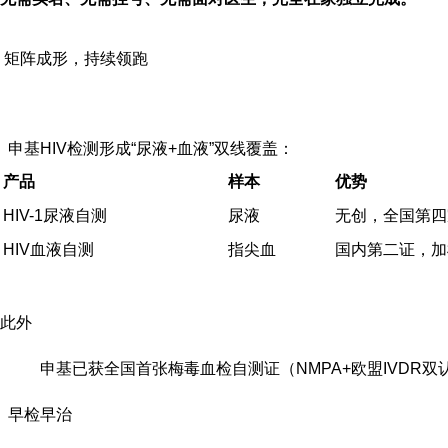
矩阵成形，持续领跑
申基HIV检测形成“尿液+血液”双线覆盖：
产品
样本
优势
HIV-1尿液自测
尿液
无创，全国第四
HIV血液自测
指尖血
国内第二证
，加
此外
申基已获
全国首张梅毒血检自测证
（NMPA+欧盟IVD
早检早治