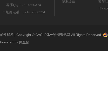
隐私条款
政策
客服QQ：2897360374
行业
市场部电话：021-52558224
邮件群发
| Copyright ©
CACLP体外诊断资讯网
All Rights Reserved.
Powered by
网至普