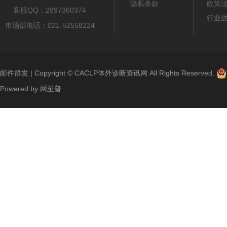
隐私条款
政策
客服QQ：2897360374
行业
市场部电话：021-52558224
邮件群发
| Copyright ©
CACLP体外诊断资讯网
All Rights Reserved.
Powered by
网至普