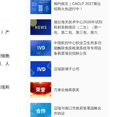
相约南京｜CACLP 2027展位
招商火热进行中！
烟台海关技术中心2026年试剂
耗材采购项目（二次）（第一
）》产
包、第二包、第三包、第六
包、第七包、第八包）公开招
标公告
中国疾控中心职业卫生所多功
能酶联免疫检测系统等专用设
备购置项目招标公告
巨细胞
菌、人
迈瑞新增子公司
表现和
万泰生物再获奖
迈瑞与海口市政府签署战略合
作协议