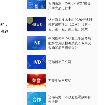
相约南京｜CACLP 2027展位
招商火热进行中！
烟台海关技术中心2026年试剂
an，
耗材采购项目（二次）（第一
包、第二包、第三包、第六
金流达
包、第七包、第八包）公开招
标公告
中国疾控中心职业卫生所多功
能酶联免疫检测系统等专用设
备购置项目招标公告
迈瑞新增子公司
万泰生物再获奖
迈瑞与海口市政府签署战略合
作协议