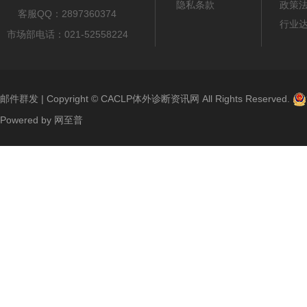
隐私条款
政策
客服QQ：2897360374
行业
市场部电话：021-52558224
邮件群发
| Copyright ©
CACLP体外诊断资讯网
All Rights Reserved.
Powered by
网至普