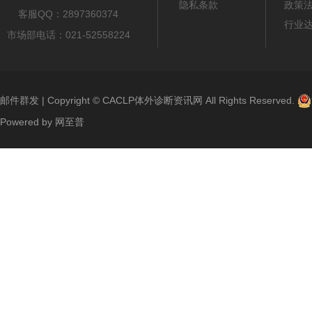
隐私条款
政策
客服QQ：2897360374
行业
市场部电话：021-52558224
邮件群发
| Copyright ©
CACLP体外诊断资讯网
All Rights Reserved.
Powered by
网至普