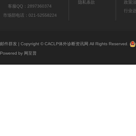
隐私条款
政策
客服QQ：2897360374
行业
市场部电话：021-52558224
邮件群发
| Copyright ©
CACLP体外诊断资讯网
All Rights Reserved.
Powered by
网至普