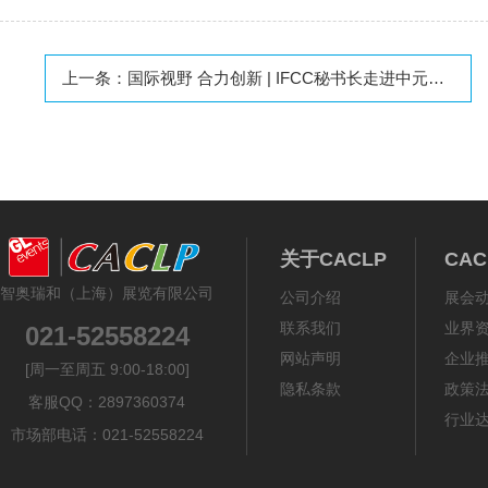
上一条：
国际视野 合力创新 | IFCC秘书长走进中元汇吉座谈交流
关于CACLP
CA
智奥瑞和（上海）展览有限公司
公司介绍
展会
联系我们
业界
021-52558224
网站声明
企业
[周一至周五 9:00-18:00]
隐私条款
政策
客服QQ：2897360374
行业
市场部电话：021-52558224